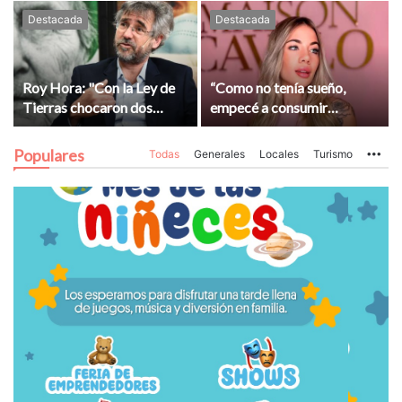
Destacada
Destacada
Roy Hora: "Con la Ley de
“Como no tenía sueño,
Tierras chocaron dos
empecé a consumir
formas de construir el
cocaína”: la declaración
país"
ante la fiscalía de Candela
Populares
Todas
Generales
Locales
Turismo
Mo
Arizaga, la novia de
Facundo Moyano