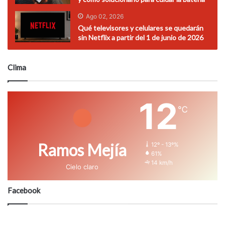
Ago 02, 2026
Qué televisores y celulares se quedarán
sin Netflix a partir del 1 de junio de 2026
Clima
12
℃
Ramos Mejía
12º - 13º%
61%
14 km/h
Cielo claro
Facebook