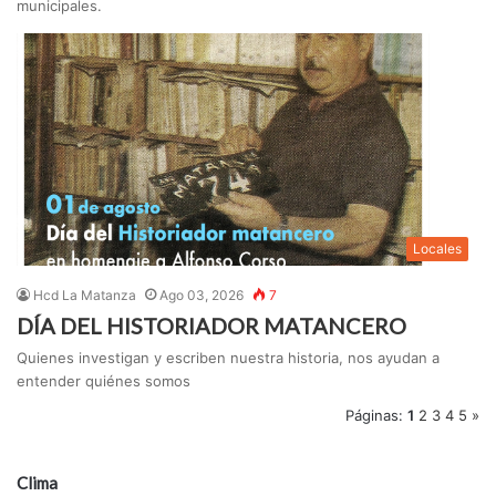
municipales.
Locales
Hcd La Matanza
Ago 03, 2026
7
DÍA DEL HISTORIADOR MATANCERO
Quienes investigan y escriben nuestra historia, nos ayudan a
entender quiénes somos
Páginas:
1
2
3
4
5
»
Clima