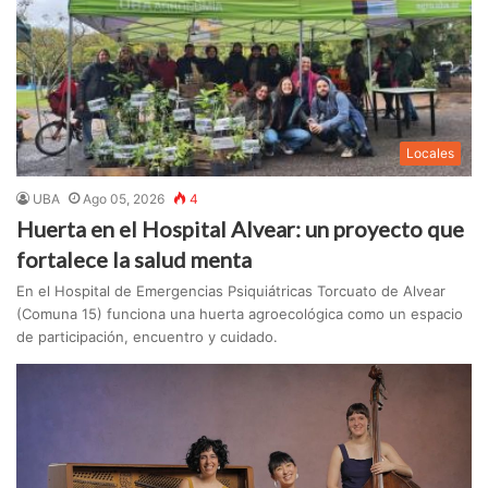
Locales
UBA
Ago 05, 2026
4
Huerta en el Hospital Alvear: un proyecto que
fortalece la salud menta
En el Hospital de Emergencias Psiquiátricas Torcuato de Alvear
(Comuna 15) funciona una huerta agroecológica como un espacio
de participación, encuentro y cuidado.