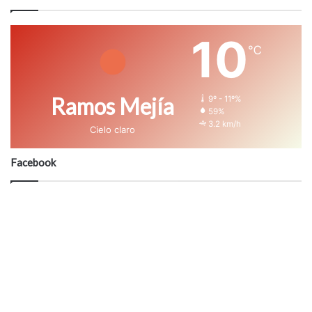
10
℃
Ramos Mejía
9º - 11º%
59%
3.2 km/h
Cielo claro
Facebook