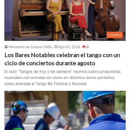
Locales
Ministerio de Cutura CABA
Ago 05, 2026
9
Los Bares Notables celebran el tango con un
ciclo de conciertos durante agosto
El ciclo “Tangos de hoy y de siempre” reunirá cuatro propuestas
musicales con entrada sin costo en distintos bares porteños,
como antesala al Tango BA Festival y Mundial.