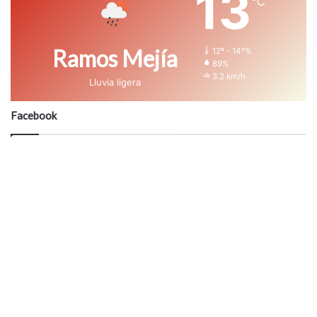
13
℃
Ramos Mejía
12º - 14º%
89%
3.2 km/h
Lluvia ligera
Facebook