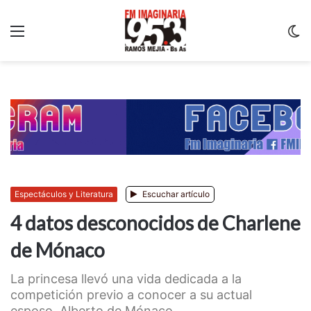
Menu
C
m
Espectáculos y Literatura
Escuchar artículo
4 datos desconocidos de Charlene
de Mónaco
La princesa llevó una vida dedicada a la
competición previo a conocer a su actual
esposo, Alberto de Mónaco. ...