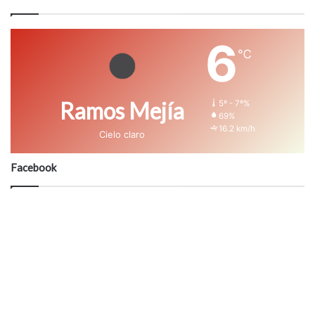
6
℃
Ramos Mejía
5º - 7º%
69%
16.2 km/h
Cielo claro
Facebook