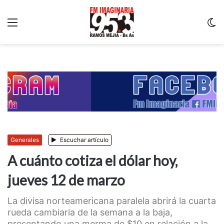
Menu
C
m
Generales
Escuchar artículo
A cuánto cotiza el dólar hoy,
jueves 12 de marzo
La divisa norteamericana paralela abrirá la cuarta
rueda cambiaria de la semana a la baja,
presentando una merma de $10 en relación a la