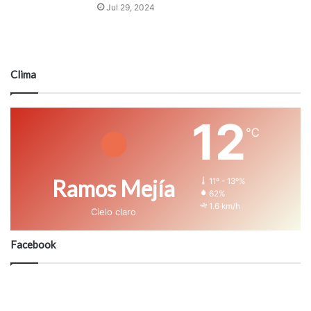
Jul 29, 2024
Clima
12
℃
Ramos Mejía
11º - 13º%
62%
1.6 km/h
Cielo claro
Facebook