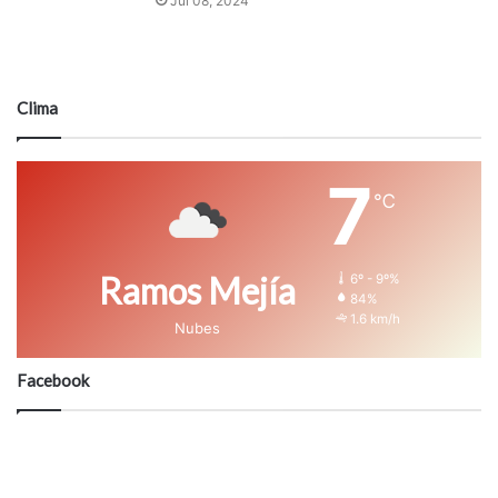
Jul 08, 2024
Clima
7
℃
Ramos Mejía
6º - 9º%
84%
1.6 km/h
Nubes
Facebook