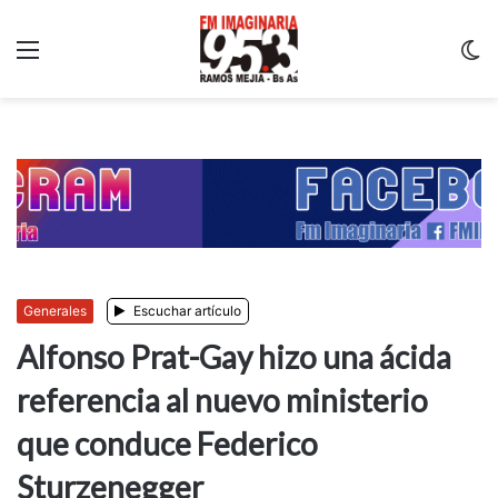
Menu
C
m
Generales
Escuchar artículo
Alfonso Prat-Gay hizo una ácida
referencia al nuevo ministerio
que conduce Federico
Sturzenegger