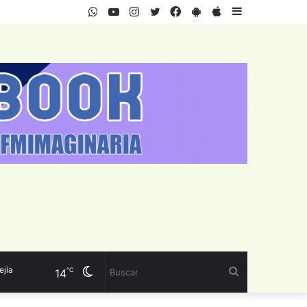
WhatsApp
Youtube
Instagram
Twitter
Facebook
PlayStore
AppStore
Sidebar
Cambiar
Buscar
℃
14