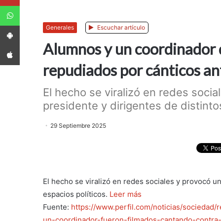
WhatsApp
App Android
Generales
Escuchar artículo
Alumnos y un coordinador 
App iPhone
repudiados por cánticos an
El hecho se viralizó en redes soci
presidente y dirigentes de distintos
29 Septiembre 2025
El hecho se viralizó en redes sociales y provocó un
espacios políticos.
Leer más
Fuente:
https://www.perfil.com/noticias/sociedad
un-coordinador-fueron-filmados-cantando-contra-