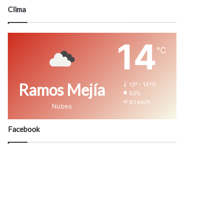
modo
Clima
14
℃
Ramos Mejía
13º - 14º%
93%
6.1 km/h
Nubes
Facebook