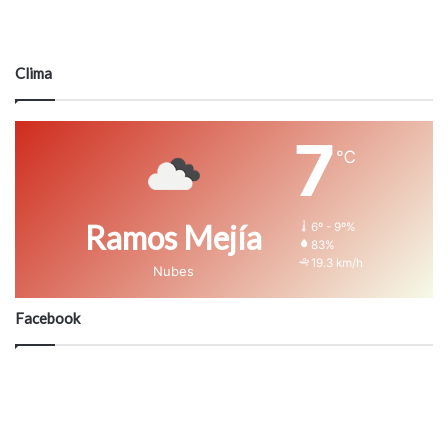
Clima
7
℃
Ramos Mejía
6º - 9º%
83%
19.3 km/h
Nubes
Facebook