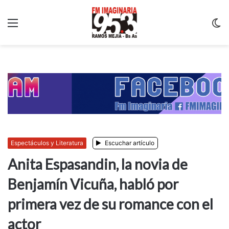
Menu
C
m
Espectáculos y Literatura
Escuchar artículo
Anita Espasandin, la novia de
Benjamín Vicuña, habló por
primera vez de su romance con el
actor