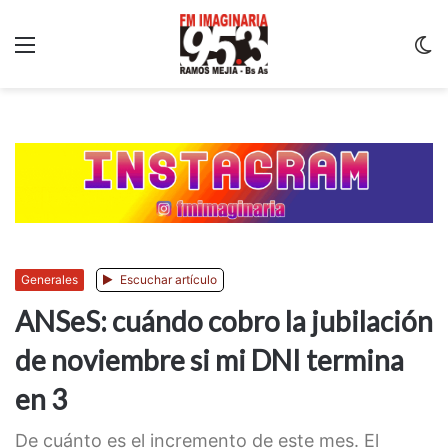
Menu
C
m
Generales
Escuchar artículo
ANSeS: cuándo cobro la jubilación
de noviembre si mi DNI termina
en 3
De cuánto es el incremento de este mes. El