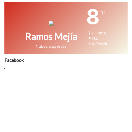
8
℃
Ramos Mejía
7º - 10º%
78%
19.7 km/h
Nubes dispersas
Facebook