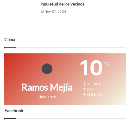
inquietud de los vecinos
Nov 01, 2024
Clima
10
℃
Ramos Mejía
8º - 10º%
57%
15.6 km/h
Cielo claro
Facebook