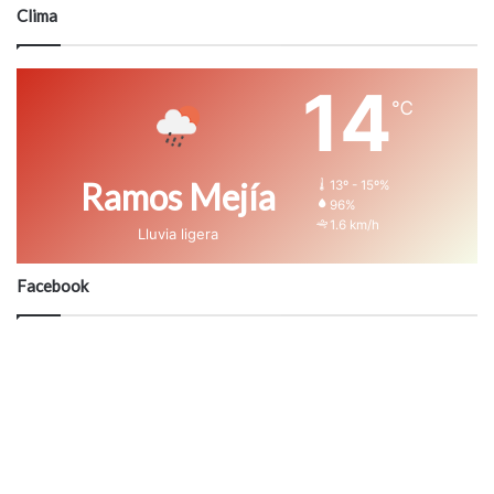
Clima
14
℃
Ramos Mejía
13º - 15º%
96%
1.6 km/h
Lluvia ligera
Facebook