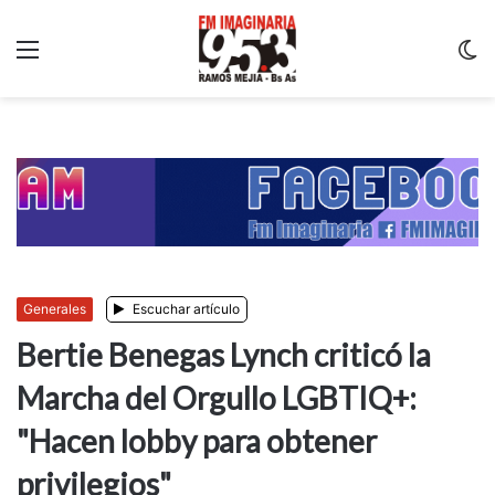
Menu
C
m
Generales
Escuchar artículo
Bertie Benegas Lynch criticó la
Marcha del Orgullo LGBTIQ+:
"Hacen lobby para obtener
privilegios"