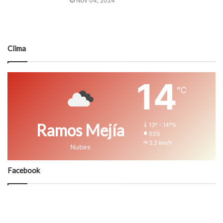
Nov 04, 2024
Clima
14
℃
Ramos Mejía
13º - 14º%
93%
3.2 km/h
Nubes
Facebook