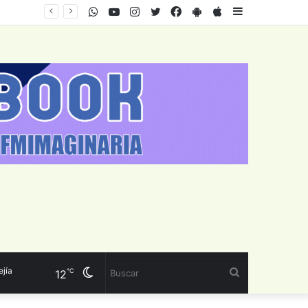
WhatsApp
Youtube
Instagram
Twitter
Facebook
PlayStore
AppStore
Sidebar
Cambiar
Buscar
℃
12