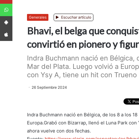
WhatsApp
App Android
Generales
Escuchar artículo
Bhavi, el belga que conquis
App iPhone
convirtió en pionero y figu
Indra Buchmann nació en Bélgica, d
Mar del Plata. Luego volvió a Europ
con Ysy A, tiene un hit con Trueno 
26 Septiembre 2024
Indra Buchmann nació en Bélgica, de los 8 a los 18 
Europa.Grabó con Bizarrap, llenó el Luna Park con 
ahora vuelve con dos fechas.
Fuente:
https://www.clarin.com/espectaculos/bhav