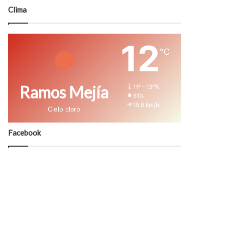
modo
Clima
12
℃
Ramos Mejía
11º - 13º%
61%
15.6 km/h
Cielo claro
Facebook