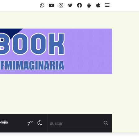
WhatsApp
Youtube
Instagram
Twitter
Facebook
PlayStore
AppStore
Sidebar
a
Cambiar
Buscar
℃
7