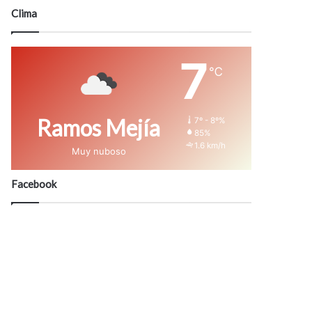
modo
Clima
7
℃
Ramos Mejía
7º - 8º%
85%
1.6 km/h
Muy nuboso
Facebook