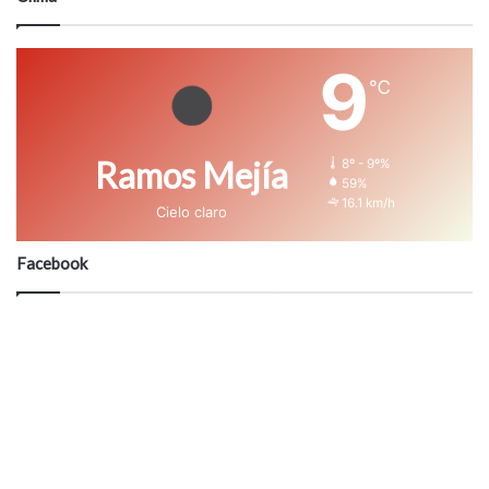
9
℃
Ramos Mejía
8º - 9º%
59%
16.1 km/h
Cielo claro
Facebook