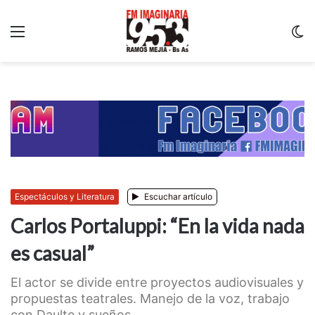
Menu
C
m
Espectáculos y Literatura
Escuchar artículo
Carlos Portaluppi: “En la vida nada
es casual”
El actor se divide entre proyectos audiovisuales y
propuestas teatrales. Manejo de la voz, trabajo
con Daulte y sueños. ...