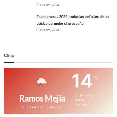
Oct 02, 2024
Espanoramas 2024: todas las películas de un
clásico del mejor cine español
Oct 02, 2024
Clima
14
℃
Ramos Mejía
13º - 14º%
95%
3.2 km/h
Lluvia de gran intensidad