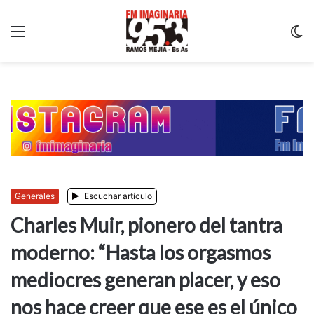
Menu
C
m
Generales
Escuchar artículo
Charles Muir, pionero del tantra
moderno: “Hasta los orgasmos
mediocres generan placer, y eso
nos hace creer que ese es el único