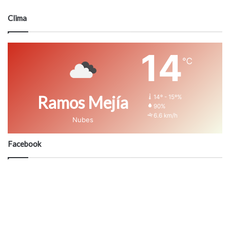
Clima
14
℃
Ramos Mejía
14º - 15º%
90%
6.6 km/h
Nubes
Facebook