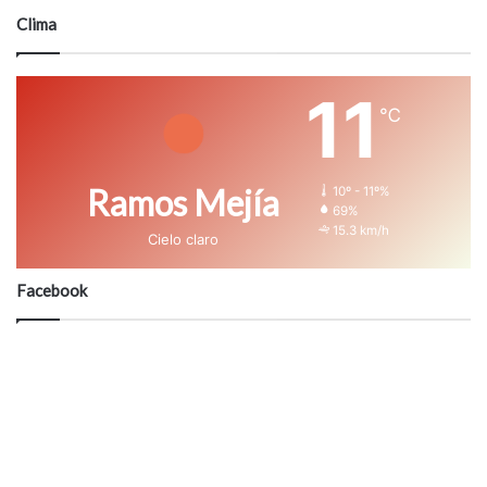
Clima
11
℃
Ramos Mejía
10º - 11º%
69%
15.3 km/h
Cielo claro
Facebook