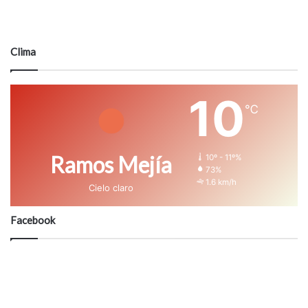
Clima
10
℃
Ramos Mejía
10º - 11º%
73%
1.6 km/h
Cielo claro
Facebook