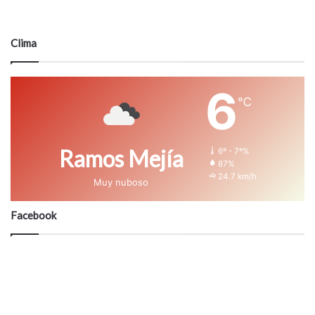
Clima
6
℃
Ramos Mejía
6º - 7º%
87%
24.7 km/h
Muy nuboso
Facebook