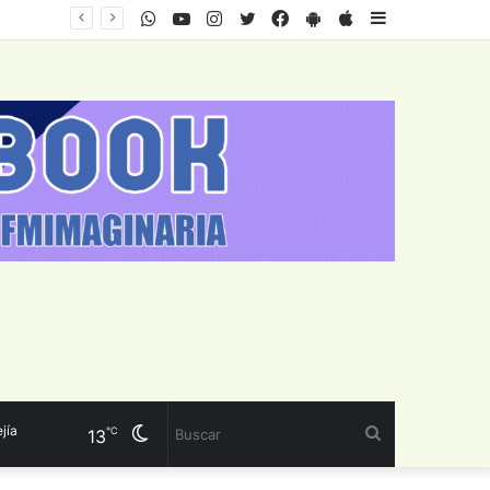
WhatsApp
Youtube
Instagram
Twitter
Facebook
PlayStore
AppStore
Sidebar
Cambiar
Buscar
℃
13