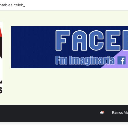
otables celebran el tango con un ciclo de conciertos durante agosto
Ramos Mejía