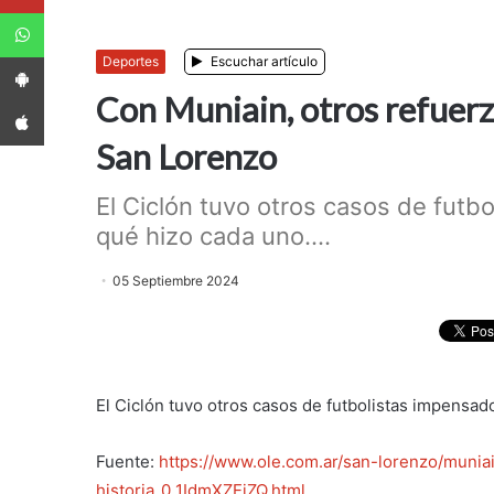
WhatsApp
App Android
Deportes
Escuchar artículo
Con Muniain, otros refuerzo
App iPhone
San Lorenzo
El Ciclón tuvo otros casos de futb
qué hizo cada uno....
05 Septiembre 2024
El Ciclón tuvo otros casos de futbolistas impensad
Fuente:
https://www.ole.com.ar/san-lorenzo/muniai
historia_0_1IdmXZEiZQ.html