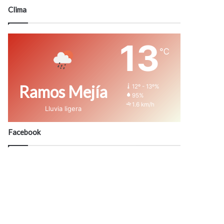
modo
Clima
13
℃
Ramos Mejía
12º - 13º%
95%
1.6 km/h
Lluvia ligera
Facebook