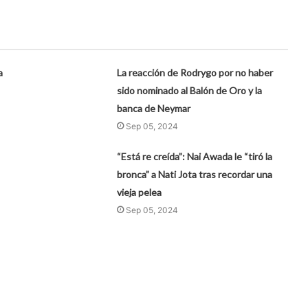
a
La reacción de Rodrygo por no haber
sido nominado al Balón de Oro y la
banca de Neymar
Sep 05, 2024
“Está re creída”: Nai Awada le “tiró la
bronca” a Nati Jota tras recordar una
vieja pelea
Sep 05, 2024