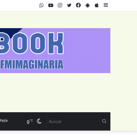
WhatsApp
Youtube
Instagram
Twitter
Facebook
PlayStore
AppStore
Sidebar
a
Cambiar
Buscar
℃
9