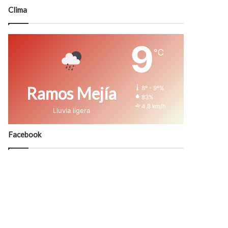
modo
Clima
9
℃
Ramos Mejía
8º - 9º%
83%
4.8 km/h
Lluvia ligera
Facebook