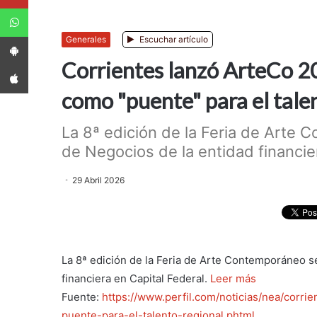
WhatsApp
App Android
Generales
Escuchar artículo
Corrientes lanzó ArteCo 2
App iPhone
como "puente" para el tale
La 8ª edición de la Feria de Arte
de Negocios de la entidad financiera
29 Abril 2026
La 8ª edición de la Feria de Arte Contemporáneo s
financiera en Capital Federal.
Leer más
Fuente:
https://www.perfil.com/noticias/nea/corr
puente-para-el-talento-regional.phtml