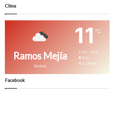
modo
Clima
11
℃
Ramos Mejía
10º - 12º%
57%
3.2 km/h
Nubes
Facebook