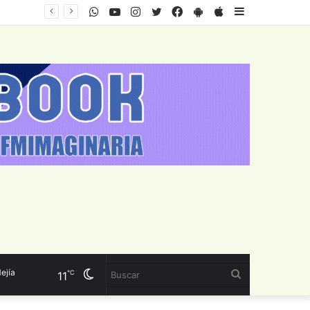
WhatsApp
Youtube
Instagram
Twitter
Facebook
PlayStore
AppStore
Sidebar
a
Cambiar
Buscar
℃
11