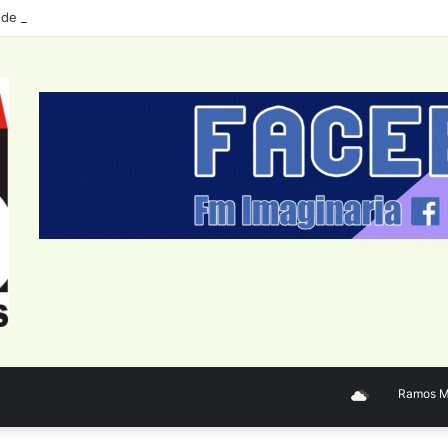
 de personal del Sector Público Nacional: datos a junio 2026
Ramos Mejí