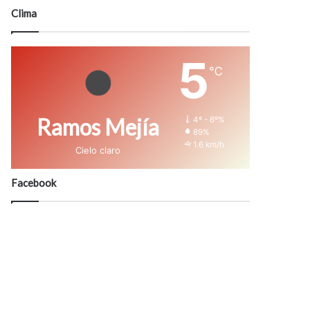
modo
Clima
5
℃
Ramos Mejía
4º - 6º%
89%
1.6 km/h
Cielo claro
Facebook