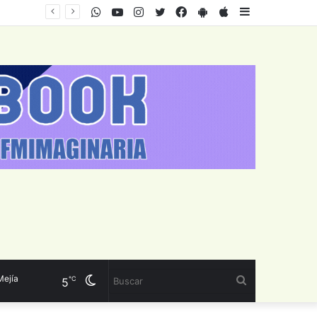
WhatsApp
Youtube
Instagram
Twitter
Facebook
PlayStore
AppStore
Sidebar
a
Cambiar
Buscar
℃
5