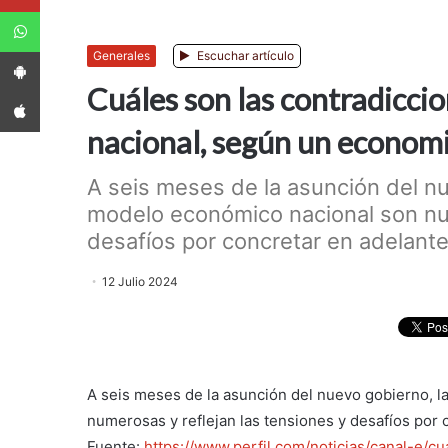
WhatsApp
App Android
Generales
Escuchar artículo
Cuáles son las contradicci
App iPhone
nacional, según un econom
A seis meses de la asunción del nu
modelo económico nacional son num
desafíos por concretar en adelante.
12 Julio 2024
A seis meses de la asunción del nuevo gobierno, 
numerosas y reflejan las tensiones y desafíos por 
Fuente:
https://www.perfil.com/noticias/canal-e/