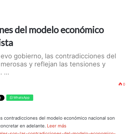
ones del modelo económico
ista
evo gobierno, las contradicciones del
erosas y reflejan las tensiones y
 ...
0
WhatsApp
las contradicciones del modelo económico nacional son
concretar en adelante.
Leer más
cuales-son-las-contradicciones-del-modelo-economico-