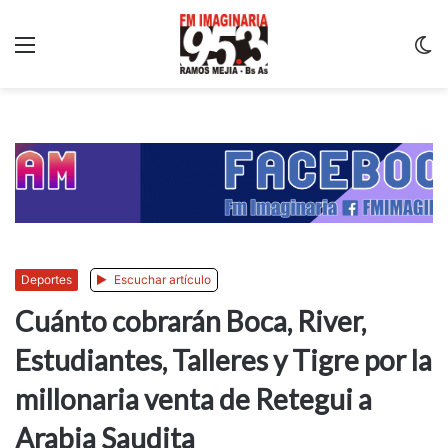
Menu
C
m
Deportes
Escuchar artículo
Cuánto cobrarán Boca, River,
Estudiantes, Talleres y Tigre por la
millonaria venta de Retegui a
Arabia Saudita