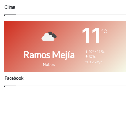
Clima
11
℃
Ramos Mejía
10º - 12º%
57%
3.2 km/h
Nubes
Facebook