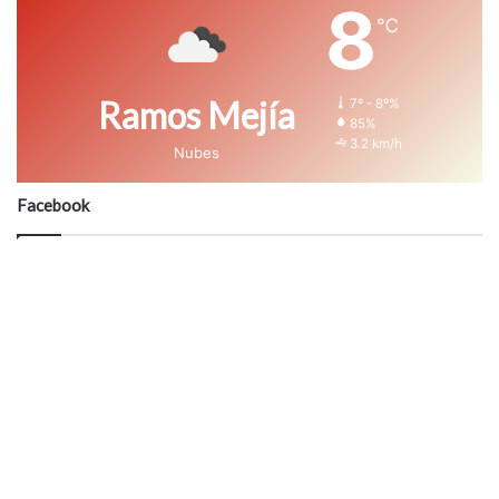
8
℃
Ramos Mejía
7º - 8º%
85%
3.2 km/h
Nubes
Facebook