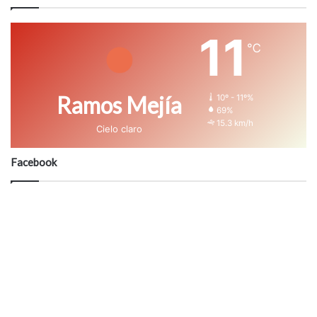
11
℃
Ramos Mejía
10º - 11º%
69%
15.3 km/h
Cielo claro
Facebook