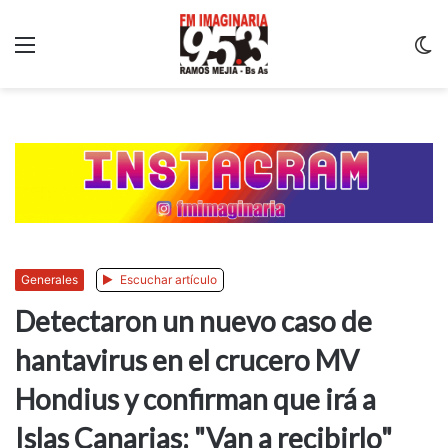
Menu
C
m
Generales
Escuchar artículo
Detectaron un nuevo caso de
hantavirus en el crucero MV
Hondius y confirman que irá a
Islas Canarias: "Van a recibirlo"