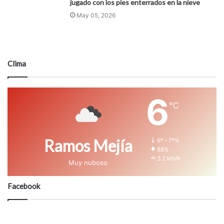
jugado con los pies enterrados en la nieve
May 05, 2026
Clima
6
℃
Ramos Mejía
6º - 7º%
88%
3.2 km/h
Muy nuboso
Facebook