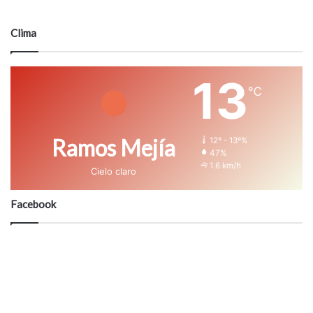
Clima
13
℃
Ramos Mejía
12º - 13º%
47%
1.6 km/h
Cielo claro
Facebook