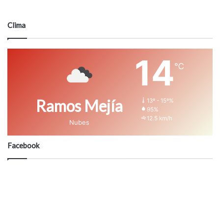
Clima
14
℃
Ramos Mejía
13º - 15º%
95%
12.5 km/h
Nubes
Facebook