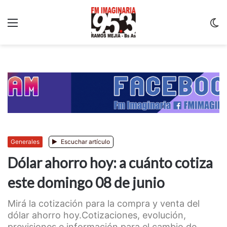
Menu
C
m
Generales
Escuchar artículo
Dólar ahorro hoy: a cuánto cotiza
este domingo 08 de junio
Mirá la cotización para la compra y venta del
dólar ahorro hoy.Cotizaciones, evolución,
previsiones e información para el cambio de