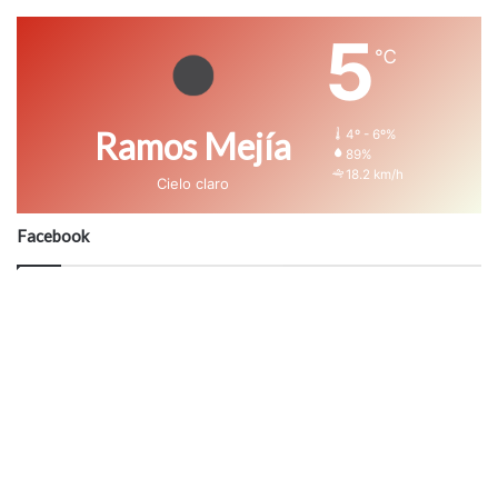
5
℃
Ramos Mejía
4º - 6º%
89%
18.2 km/h
Cielo claro
Facebook