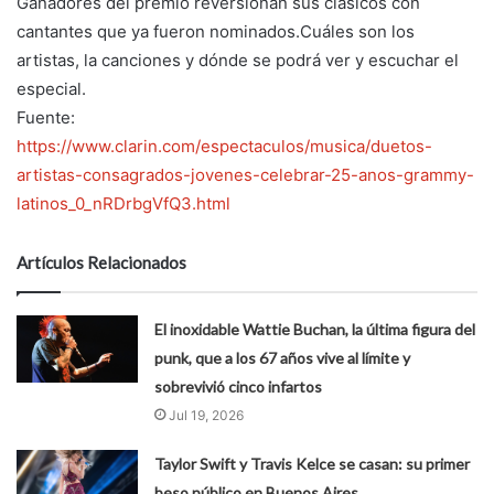
Ganadores del premio reversionan sus clásicos con
cantantes que ya fueron nominados.Cuáles son los
artistas, la canciones y dónde se podrá ver y escuchar el
especial.
Fuente:
https://www.clarin.com/espectaculos/musica/duetos-
artistas-consagrados-jovenes-celebrar-25-anos-grammy-
latinos_0_nRDrbgVfQ3.html
Artículos Relacionados
El inoxidable Wattie Buchan, la última figura del
punk, que a los 67 años vive al límite y
sobrevivió cinco infartos
Jul 19, 2026
Taylor Swift y Travis Kelce se casan: su primer
beso público en Buenos Aires