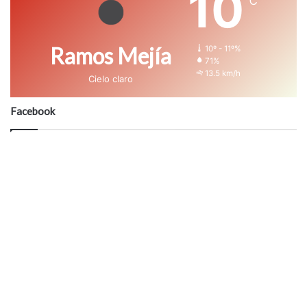
10
℃
Ramos Mejía
10º - 11º%
71%
13.5 km/h
Cielo claro
Facebook