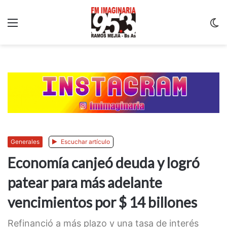
Menu
C
m
Generales
Escuchar artículo
Economía canjeó deuda y logró
patear para más adelante
vencimientos por $ 14 billones
Refinanció a más plazo y una tasa de interés