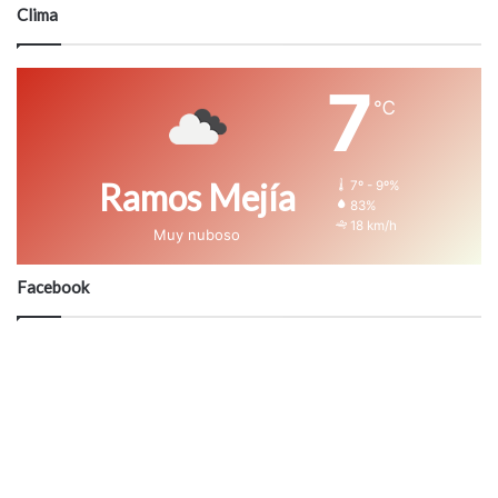
Clima
7
℃
Ramos Mejía
7º - 9º%
83%
18 km/h
Muy nuboso
Facebook