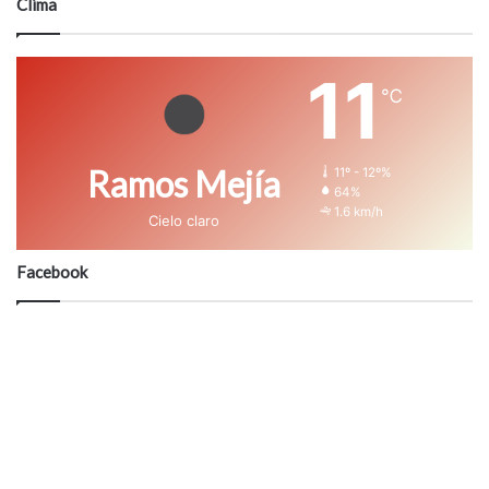
Clima
11
℃
Ramos Mejía
11º - 12º%
64%
1.6 km/h
Cielo claro
Facebook