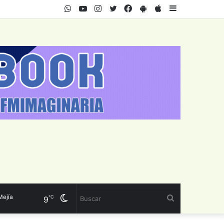
WhatsApp
Youtube
Instagram
Twitter
Facebook
PlayStore
AppStore
Sidebar
a
Cambiar
Buscar
℃
9