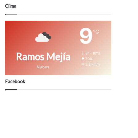
modo
Clima
9
℃
Ramos Mejía
8º - 10º%
70%
3.2 km/h
Nubes
Facebook