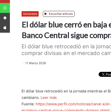
WhatsApp
App Android
Generales
Escuchar artículo
El dólar blue cerró en baja
App iPhone
Banco Central sigue compr
El dólar blue retrocedió en la jorn
comprar divisas en el mercado cambi
11 Marzo 2026
El dólar blue retrocedió en la jornada mientras el 
cambiario.
Leer más
Fuente:
https://www.perfil.com/noticias/canal-e/e
el-banco-central-sigue-comprando-dolares.phtml