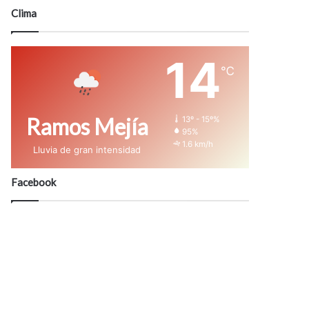
modo
Clima
14
℃
Ramos Mejía
13º - 15º%
95%
1.6 km/h
Lluvia de gran intensidad
Facebook