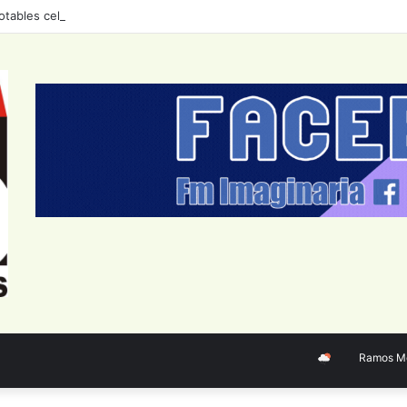
otables celebran el tango con un ciclo de conciertos durante agosto
Ramos Mejía