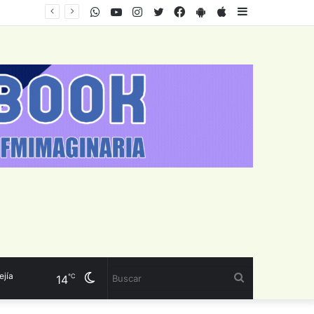
WhatsApp
Youtube
Instagram
Twitter
Facebook
PlayStore
AppStore
Sidebar
Cambiar
Buscar
℃
14