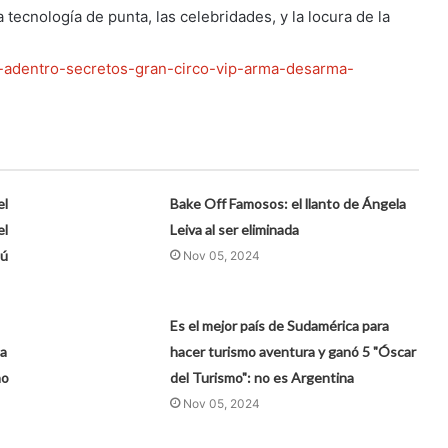
 tecnología de punta, las celebridades, y la locura de la
l-adentro-secretos-gran-circo-vip-arma-desarma-
el
Bake Off Famosos: el llanto de Ángela
el
Leiva al ser eliminada
bú
Nov 05, 2024
Es el mejor país de Sudamérica para
pa
hacer turismo aventura y ganó 5 "Óscar
no
del Turismo": no es Argentina
Nov 05, 2024