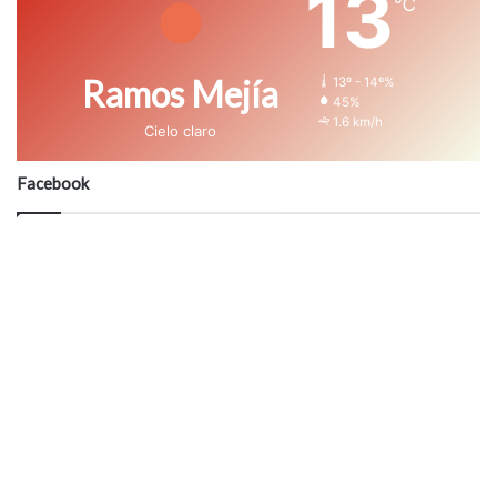
13
℃
Ramos Mejía
13º - 14º%
45%
1.6 km/h
Cielo claro
Facebook