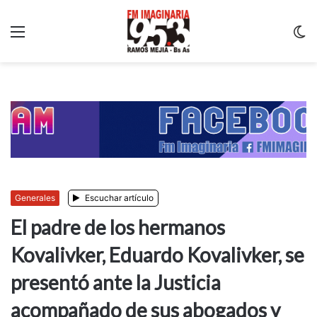
Menu
C
m
Generales
Escuchar artículo
El padre de los hermanos
Kovalivker, Eduardo Kovalivker, se
presentó ante la Justicia
acompañado de sus abogados y