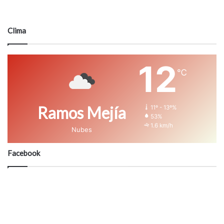
Clima
12
℃
Ramos Mejía
11º - 13º%
53%
1.6 km/h
Nubes
Facebook