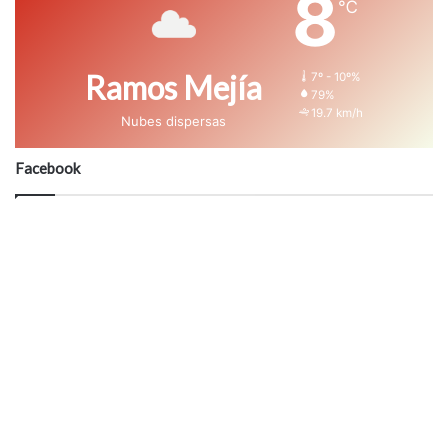
8
℃
Ramos Mejía
7º - 10º%
79%
19.7 km/h
Nubes dispersas
Facebook