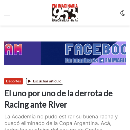
Menu
C
m
Deportes
Escuchar artículo
El uno por uno de la derrota de
Racing ante River
La Academia no pudo estirar su buena racha y
quedó eliminado de la Copa Argentina. Acá,
todos los puntajes del equipo de Costas....