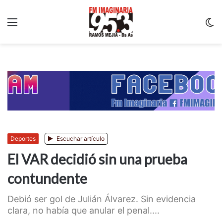
Menu
C
m
Deportes
Escuchar artículo
El VAR decidió sin una prueba
contundente
Debió ser gol de Julián Álvarez. Sin evidencia
clara, no había que anular el penal....