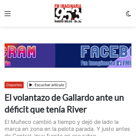
Menu
C
m
Deportes
Escuchar artículo
El volantazo de Gallardo ante un
déficit que tenía River
El Muñeco cambió a tiempo y dejó de lado la
marca en zona en la pelota parada. Y justo antes
de Central, muy fuerte en ese rubro......