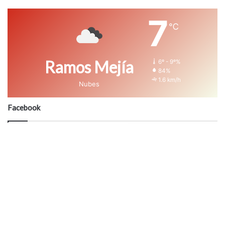
7
℃
Ramos Mejía
6º - 9º%
84%
1.6 km/h
Nubes
Facebook