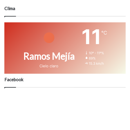
Clima
11
℃
Ramos Mejía
10º - 11º%
69%
15.3 km/h
Cielo claro
Facebook