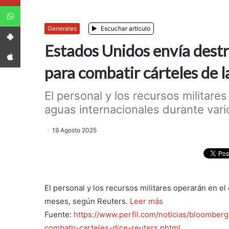
WhatsApp
App Android
Generales
Escuchar artículo
Estados Unidos envía dest
App iPhone
para combatir cárteles de l
El personal y los recursos militare
aguas internacionales durante vari
19 Agosto 2025
El personal y los recursos militares operarán en el
meses, según Reuters.
Leer más
Fuente:
https://www.perfil.com/noticias/bloombe
combatir-carteles-dice-reuters.phtml