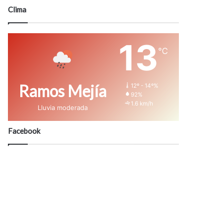
modo
Clima
13
℃
Ramos Mejía
12º - 14º%
92%
1.6 km/h
Lluvia moderada
Facebook