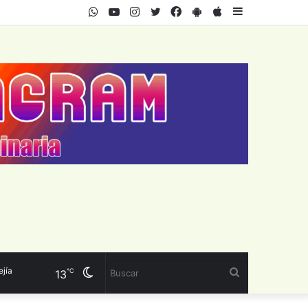
WhatsApp
Youtube
Instagram
Twitter
Facebook
PlayStore
AppStore
Sidebar
Cambiar
Buscar
℃
13