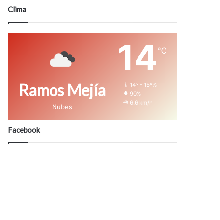
modo
Clima
14
℃
Ramos Mejía
14º - 15º%
90%
6.6 km/h
Nubes
Facebook