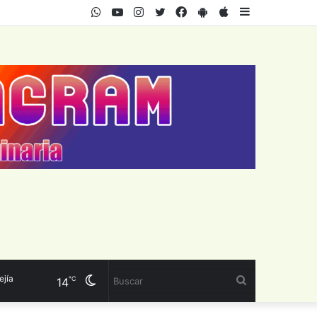
WhatsApp
Youtube
Instagram
Twitter
Facebook
PlayStore
AppStore
Sidebar
Cambiar
Buscar
℃
14