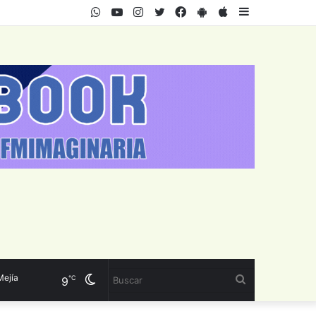
WhatsApp
Youtube
Instagram
Twitter
Facebook
PlayStore
AppStore
Sidebar
a
Cambiar
Buscar
℃
9