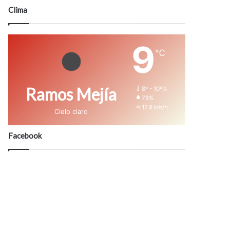
modo
Clima
9
℃
Ramos Mejía
8º - 10º%
78%
17.9 km/h
Cielo claro
Facebook