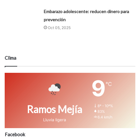
Embarazo adolescente: reducen dinero para
prevención
Oct 05, 2025
Clima
9
℃
Ramos Mejía
8º - 10º%
83%
6.4 km/h
Lluvia ligera
Facebook