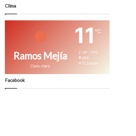
modo
Clima
11
℃
Ramos Mejía
10º - 11º%
69%
15.3 km/h
Cielo claro
Facebook