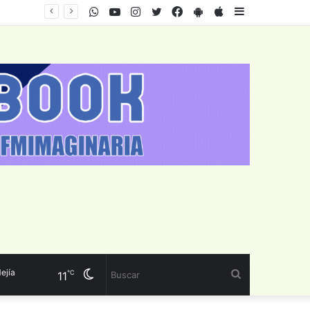
WhatsApp
Youtube
Instagram
Twitter
Facebook
PlayStore
AppStore
Sidebar
a
Cambiar
Buscar
℃
11