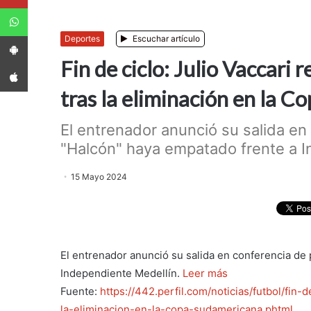
WhatsApp
App Android
Deportes
Escuchar artículo
Fin de ciclo: Julio Vaccari 
App iPhone
tras la eliminación en la 
El entrenador anunció su salida en
"Halcón" haya empatado frente a In
15 Mayo 2024
El entrenador anunció su salida en conferencia de
Independiente Medellín.
Leer más
Fuente:
https://442.perfil.com/noticias/futbol/fin-
la-eliminacion-en-la-copa-sudamericana.phtml