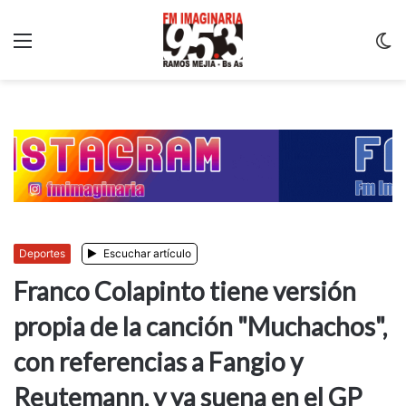
Menu
C
m
Deportes
Escuchar artículo
Franco Colapinto tiene versión
propia de la canción "Muchachos",
con referencias a Fangio y
Reutemann, y ya suena en el GP