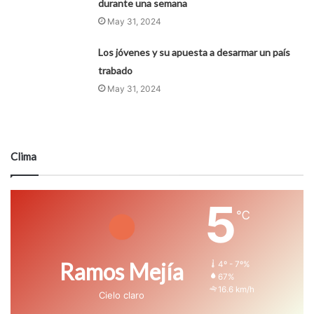
durante una semana
May 31, 2024
Los jóvenes y su apuesta a desarmar un país
trabado
May 31, 2024
Clima
5
℃
Ramos Mejía
4º - 7º%
67%
16.6 km/h
Cielo claro