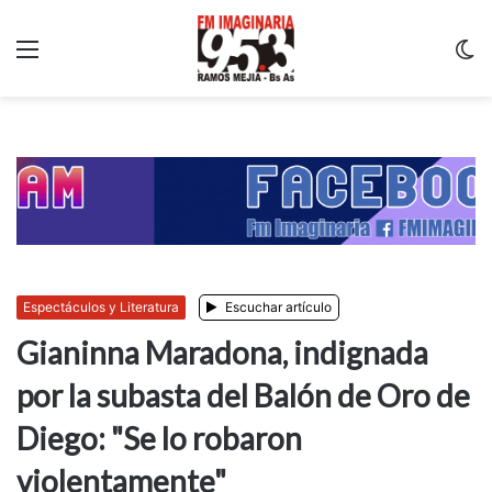
Menu
C
m
Espectáculos y Literatura
Escuchar artículo
Gianinna Maradona, indignada
por la subasta del Balón de Oro de
Diego: "Se lo robaron
violentamente"